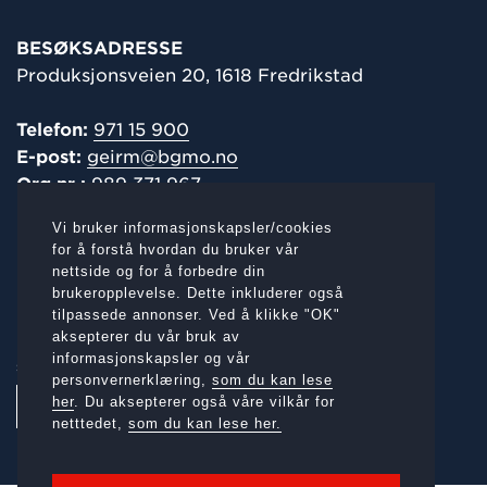
BESØKSADRESSE
Produksjonsveien 20, 1618 Fredrikstad
Telefon:
971 15 900
E-post:
geirm@bgmo.no
Org.nr.:
989 371 967
Vi bruker informasjonskapsler/cookies
POST-/
FAKTURAADRESSE
for å forstå hvordan du bruker vår
nettside og for å forbedre din
Produksjonsveien 20, 1618 Fredrikstad
brukeropplevelse. Dette inkluderer også
tilpassede annonser. Ved å klikke "OK"
aksepterer du vår bruk av
informasjonskapsler og vår
SOSIALE MEDIER:
personvernerklæring,
som du kan lese
her
. Du aksepterer også våre vilkår for
netttedet,
som du kan lese her.