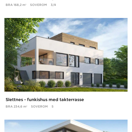
BRA
168,2 m²
SOVEROM
3/4
Slettnes - funkishus med takterrasse
BRA
234,6 m²
SOVEROM
5