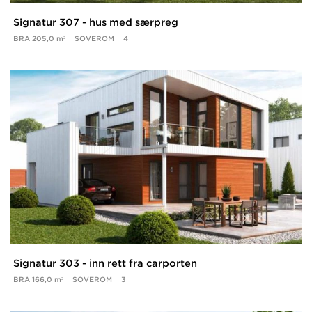
Signatur 307 - hus med særpreg
BRA
205,0 m²
SOVEROM
4
Signatur 303 - inn rett fra carporten
BRA
166,0 m²
SOVEROM
3