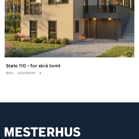
Støle 110 - for skrå tomt
BRA
SOVEROM
4