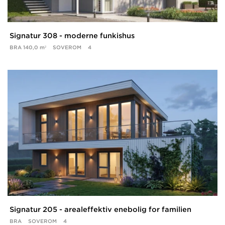
Signatur 308 - moderne funkishus
BRA
140,0 m²
SOVEROM
4
Signatur 205 - arealeffektiv enebolig for familien
BRA
SOVEROM
4