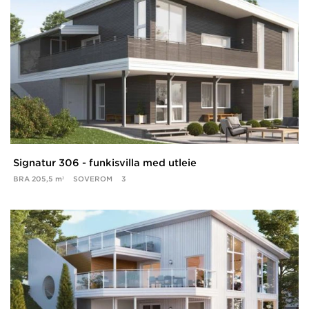
Signatur 306 - funkisvilla med utleie
BRA
205,5 m²
SOVEROM
3